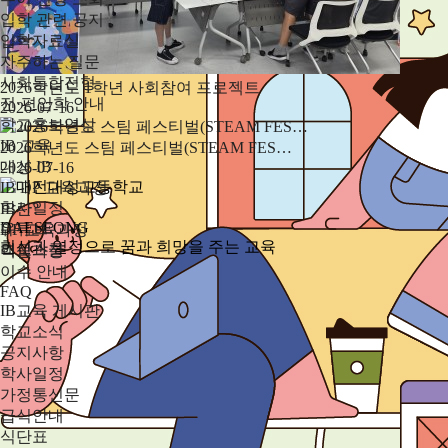
입학 관련 공지
입학자료실
자주하는 질문
사회통합전형
2026학년도 1학년 사회참여 프로젝트
전·편입학 안내
2026-07-16
학교홍보영상
IB 교육
2026학년도 스팀 페스티벌(STEAM FES…
대성 IB
2026-07-16
IB DP 교육과정
학사일정
IB란?
DAESEONG
유튜브
DP 교육과정
헌신과 열정으로 꿈과 희망을 주는 교육
리로스쿨
핵심과정
이수 안내
FAQ
IB교육 게시판
학교소식
공지사항
학사일정
가정통신문
급식안내
식단표