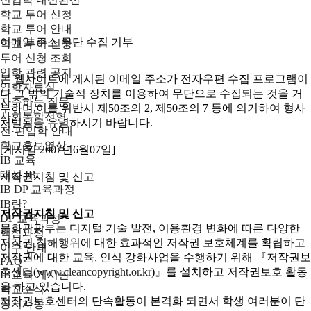
학교 투어 신청
학교 투어 안내
이메일 주소 무단 수집 거부
학교 투어 신청
투어 신청 조회
입학 관련 공지
본 웹사이트에 게시된 이메일 주소가 전자우편 수집 프로그램이
입학자료실
나 그 밖의 기술적 장치를 이용하여 무단으로 수집되는 것을 거
자주하는 질문
부하며,이를 위반시 제50조의 2, 제50조의 7 등에 의거하여 형사
사회통합전형
처벌됨을 유념하시기 바랍니다.
전·편입학 안내
학교홍보영상
[게시일 2007년6월07일]
IB 교육
대성 IB
저작권지침 및 신고
IB DP 교육과정
IB란?
저작권지침 및 신고
DP 교육과정
문화관광부는 디지털 기술 발전, 이용환경 변화에 따른 다양한
핵심과정
저작권 침해행위에 대한 효과적인 저작권 보호체계를 확립하고
이수 안내
저작권에 대한 교육, 인식 강화사업을 수행하기 위해 『저작권보
FAQ
호센터(
www.cleancopyright.or.kr
)』를 설치하고 저작권보호 활동
IB교육 게시판
을 하고 있습니다.
학교소식
저작권보호센터의 단속활동이 본격화 되면서 학생 여러분이 단
공지사항