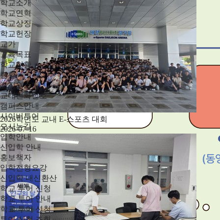
학교소개
학교연혁
학교상징
학교헌장
교가
교육목표
학교현황
현황
교직원소개
교내전화번호
캠퍼스안내
사이버투어
2026학년도 교내 E-스포츠 대회
오시는길
2026-07-16
입학안내
신입학 안내
홍보책자
입학전형요강
신입학 내신환산
학교 투어 신청
학교 투어 안내
학교 투어 신청
투어 신청 조회