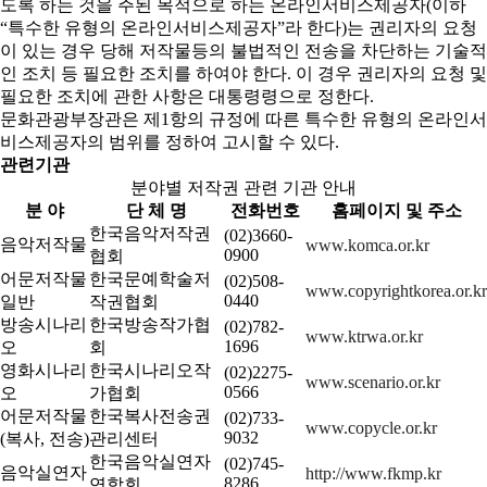
도록 하는 것을 주된 목적으로 하는 온라인서비스제공자(이하
“특수한 유형의 온라인서비스제공자”라 한다)는 권리자의 요청
이 있는 경우 당해 저작물등의 불법적인 전송을 차단하는 기술적
인 조치 등 필요한 조치를 하여야 한다. 이 경우 권리자의 요청 및
필요한 조치에 관한 사항은 대통령령으로 정한다.
문화관광부장관은 제1항의 규정에 따른 특수한 유형의 온라인서
비스제공자의 범위를 정하여 고시할 수 있다.
관련기관
분야별 저작권 관련 기관 안내
분 야
단 체 명
전화번호
홈페이지 및 주소
한국음악저작권
(02)3660-
음악저작물
www.komca.or.kr
0900
협회
어문저작물
한국문예학술저
(02)508-
www.copyrightkorea.or.kr
0440
일반
작권협회
방송시나리
한국방송작가협
(02)782-
www.ktrwa.or.kr
1696
오
회
영화시나리
한국시나리오작
(02)2275-
www.scenario.or.kr
0566
오
가협회
어문저작물
한국복사전송권
(02)733-
www.copycle.or.kr
9032
(복사, 전송)
관리센터
한국음악실연자
(02)745-
음악실연자
http://www.fkmp.kr
8286
연합회