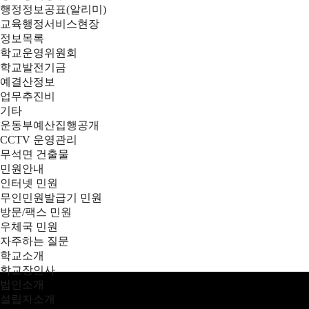
행정정보공표(알리미)
교육행정서비스현장
정보목록
학교운영위원회
학교발전기금
예결산정보
업무추진비
기타
운동부예산집행공개
CCTV 운영관리
무석면 건출물
민원안내
인터넷 민원
무인민원발급기 민원
방문/팩스 민원
우체국 민원
자주하는 질문
학교소개
학교장인사
법인소개
설립자소개