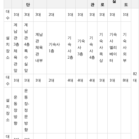
실
단
관
로
도
대
1대
3대
3대
2대
1대
1대
1대
1대
1대
1대
수
계
계
남
남
계남
기
기숙
기
설
관
관
기
기
관
기숙
숙
사
숙
치
3층
4층
기숙사
숙
숙
체육
사
사
엘리
사
장
체
특
1층
사
사
관
3층
옥
베이
외
소
육
수
2층
4층
내부
상
터
부
관
실
앞
앞
82
대
1대
1대
1대
2대
4대
4대
4대
1대
1대
8대
대
수
운
운
동
설
동
장-
치
장
정
장
방
문
소
향
방
향
대