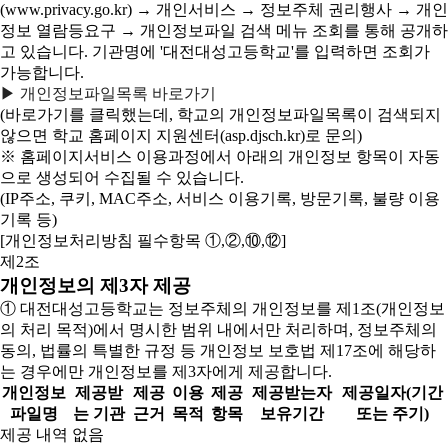
(www.privacy.go.kr) → 개인서비스 → 정보주체 권리행사 → 개인
정보 열람등요구 → 개인정보파일 검색 메뉴 조회를 통해 공개하
고 있습니다. 기관명에 '대전대성고등학교'를 입력하면 조회가
가능합니다.
▶ 개인정보파일목록 바로가기
(바로가기를 클릭했는데, 학교의 개인정보파일목록이 검색되지
않으면 학교 홈페이지 지원센터(asp.djsch.kr)로 문의)
※ 홈페이지서비스 이용과정에서 아래의 개인정보 항목이 자동
으로 생성되어 수집될 수 있습니다.
(IP주소, 쿠키, MAC주소, 서비스 이용기록, 방문기록, 불량 이용
기록 등)
[개인정보처리방침 필수항목 ①,②,⑩,⑫]
제2조
개인정보의 제3자 제공
① 대전대성고등학교는 정보주체의 개인정보를 제1조(개인정보
의 처리 목적)에서 명시한 범위 내에서만 처리하며, 정보주체의
동의, 법률의 특별한 규정 등 개인정보 보호법 제17조에 해당하
는 경우에만 개인정보를 제3자에게 제공합니다.
개인정보
제공받
제공
이용
제공
제공받는자
제공일자(기간
파일명
는 기관
근거
목적
항목
보유기간
또는 주기)
제공 내역 없음