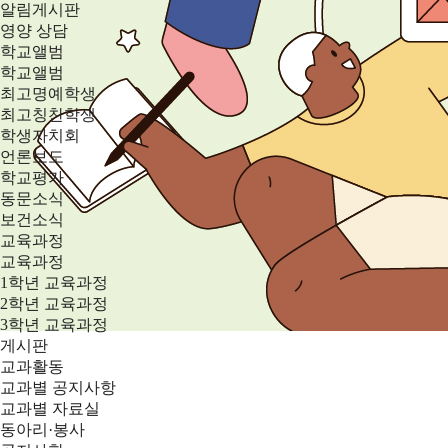
알림게시판
영양 상담
학교앨범
학교앨범
최고명예학생
최고칭찬학생
학생자치회
언론보도
학교평가
동문소식
보건소식
교육과정
교육과정
1학년 교육과정
2학년 교육과정
3학년 교육과정
게시판
교과활동
교과별 공지사항
교과별 자료실
동아리·봉사