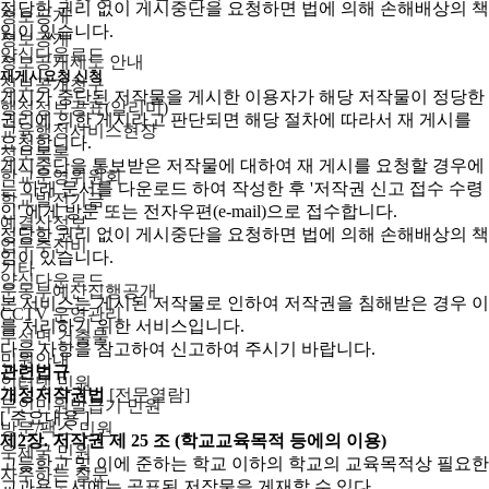
정당한 권리 없이 게시중단을 요청하면 법에 의해 손해배상의 책
정보공개
임이 있습니다.
정보공개
양식다운로드
정보공개제도 안내
재게시요청 신청
정보공개청구
게시가 중단된 저작물을 게시한 이용자가 해당 저작물이 정당한
행정정보공표(알리미)
권리에 의한 게시라고 판단되면 해당 절차에 따라서 재 게시를
교육행정서비스현장
요청합니다.
정보목록
게시중단을 통보받은 저작물에 대하여 재 게시를 요청할 경우에
학교운영위원회
는 아래 문서를 다운로드 하여 작성한 후 '저작권 신고 접수 수령
학교발전기금
인' 에게 방문 또는 전자우편(e-mail)으로 접수합니다.
예결산정보
정당한 권리 없이 게시중단을 요청하면 법에 의해 손해배상의 책
업무추진비
임이 있습니다.
기타
양식다운로드
운동부예산집행공개
본 서비스는 게시된 저작물로 인하여 저작권을 침해받은 경우 이
CCTV 운영관리
를 처리하기 위한 서비스입니다.
무석면 건출물
다음 사항을 참고하여 신고하여 주시기 바랍니다.
민원안내
관련법규
인터넷 민원
개정저작권법
[전문열람]
무인민원발급기 민원
[ 주요내용 ]
방문/팩스 민원
제2장. 저작권
제 25 조 (학교교육목적 등에의 이용)
우체국 민원
고등학교 및 이에 준하는 학교 이하의 학교의 교육목적상 필요한
자주하는 질문
교과용도서에는 공표된 저작물을 게재할 수 있다.