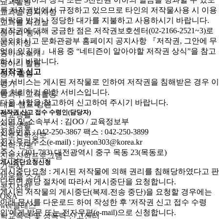
교과활동
록 저작권법에서 규정하고 있으므로 타인의 저작물사용 시 이용
교과별 공지사항
허락을 받거나 정당한 대가를 지불하고 사용하시기 바랍니다.
교과별 자료실
저작권에 대해 궁금한 점은 저작권보호센터(02-2166-2521~3)로
동아리·봉사
문의하시고 문화관광부 홈페이지 공지사항 『저작권, 그안에 무
공지사항
엇이 있길래』내용 중 “네티즌이 알아야할 저작권 상식”을 참고
동아리 소개
하시기 바랍니다.
동아리 활동
저작권 신고
봉사 활동
본 서비스는 게시된 저작물로 인하여 저작권을 침해받은 경우 이
평가
를 처리하기 위한 서비스입니다.
방과후 교육활동
다음 사항을 참고하여 신고하여 주시기 바랍니다.
대회·캠프·강연
저작권 신고 접수 수령인(담당자)
학교생활
성명 및 소속부서 : 김OO / 교육정보부
신앙생활
전화번호 : 042-250-3867 팩스 : 042-250-3899
진로진학정보
전자우편주소(e-mail) : juyeon303@korea.kr
진학·진로
주소 : (301-783) 대전광역시 중구 목동 23(목동로)
진로진학프로그램
게시중단요청신청
기숙사
게시중단요청 : 게시된 저작물에 의해 권리를 침해당하였다고 판
채움뜰 소개
단되면 해당 절차에 따라서 게시중단을 요청합니다.
공지사항
게시된 저작물의 게시중단(복제.전송 중단)을 요청할 경우에는
Q&A
아래 문서를 다운로드 하여 작성한 후 '저작권 신고 접수 수령
wee클래스
인'에게 방문 또는 전자우편(e-mail)으로 신청합니다.
학교폭력 및 성폭력 신고센터