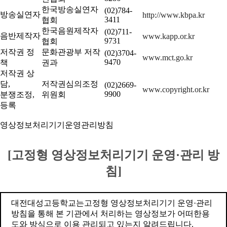
한국방송실연자
(02)784-
방송실연자
http://www.kbpa.kr
3411
협회
한국음원제작자
(02)711-
음반제작자
www.kapp.or.kr
9731
협회
저작권 정
문화관광부 저작
(02)3704-
www.mct.go.kr
9470
책
권과
저작권 상
담,
저작권심의조정
(02)2669-
www.copyright.or.kr
9900
분쟁조정,
위원회
등록
영상정보처리기기운영관리방침
[고정형 영상정보처리기기 운영·관리 방
침]
대전대성고등학교는고정형 영상정보처리기기 운영·관리
방침을 통해 본 기관에서 처리하는 영상정보가 어떠한용
도와 방식으로 이용 관리되고 있는지 알려드립니다.