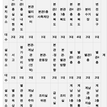
관1
관1
본
본
본
변
설
본관
층
층
관2
본관
관4
관5
분리
전
치
엘리
본관1층
실
실
층
3층
층
층
수거
실
장
베이
서측계단
내
내
복
복도
복
복
장
입
소
터
현
복
도
도
도
구
관
도
대
2대
2대
1대
1대
3대
3대
3대
4대
2대
1대
수
본관-
본
평
설
계남
관
본
가
별
별
별
치
서
관
본관-
-정
관-
별관3
계
관
관1
관2
관4
장
고
방향
운동장
문
별관
층
리
층
층
층
소
(언
방
방향
실
덕)
향
대
1대
1대
3대
1대
2대
1대
1대
2대
2대
2대
수
별
계
계
계
계남
설
별
관
계남
남
남
남
급
관
치
관
동
관
조리실
조리
관
관
관
식
2층
장
옥
편
주차
뒤편
실
1층
1층
2층
실
자습
소
상
계
장
현
통
복