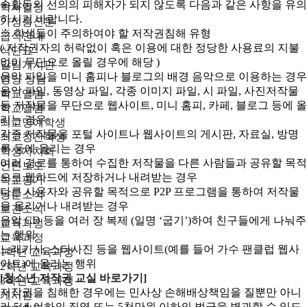
속활동의 선의의 피해자가 되지 않도록 다음과 같은 사항을 유의
학사일정
하시기 바랍니다.
가정통신문
※ 학생들이 주의하여야 할 저작권침해 유형
급식안내
( 저작권자의 허락없이 혹은 이용에 대한 정당한 사용료의 지불
식단표
없이 무단으로 올릴 경우에 해당 )
알림게시판
음악 파일을 미니 홈피나 블로그의 배경 음악으로 이용하는 경우
영양 상담
음악 파일, 동영상 파일, 각종 이미지 파일, 시 파일, 사진저작물
학교앨범
등 저작물을 무단으로 웹사이트, 미니 홈피, 카페, 블로그 등에 올
학교앨범
리는 경우
최고명예학생
각종 저작물을 포털 사이트나 웹사이트의 게시판, 자료실, 방명
최고칭찬학생
록 등에 올리는 경우
학생자치회
여러 경로를 통하여 수집한 저작물을 다른 사람들과 공유할 목적
언론보도
으로 웹하드에 저장하거나 내려받는 경우
학교평가
다른 사용자와 공유할 목적으로 P2P 프로그램을 통하여 저작물
동문소식
을 올리거나 내려받는 경우
보건소식
음악 CD 등을 여러 장 복제 (일명 ‘굽기’)하여 친구들에게 나눠주
교육과정
는 행위
교육과정
노래가사, 스타사진 등을 웹사이트(예를 들어 가수 팬클럽 웹사
1학년 교육과정
이트)에 올리는 행위
2학년 교육과정
[청소년 저작권 교실 바로가기]
3학년 교육과정
저작권을 침해한 경우에는 민사상 손해배상책임을 질뿐만 아니
게시판
라 5년 이하의 징역 또는 5천만원 이하의 벌금을 병과할 수 있도