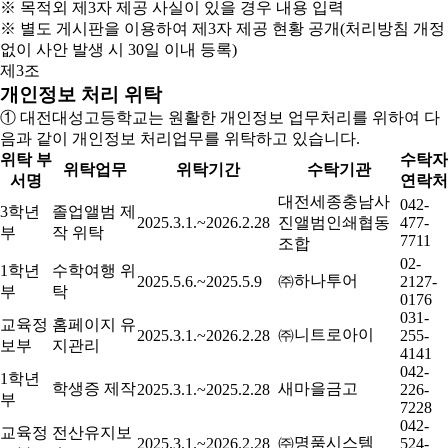
※ 목적외 제3자 제공 사실이 있을 경우 내용 입력
※ 별도 게시판을 이용하여 제3자 제공 현황 공개(처리방침 개정
없이 사안 발생 시 30일 이내 등록)
제3조
개인정보 처리 위탁
① 대전대성고등학교는 원활한 개인정보 업무처리를 위하여 다
음과 같이 개인정보 처리업무를 위탁하고 있습니다.
위탁 부
수탁자
위탁업무
위탁기간
수탁기관
서명
연락처
대전세종충남사
042-
3학년
졸업앨범 제
2025.3.1.~2026.2.28
진앨범인쇄협동
477-
부
작 위탁
7711
조합
02-
1학년
수학여행 위
㈜하나투어
2025.5.6.~2025.5.9
2127-
부
탁
0176
031-
교육정
홈페이지 유
㈜니트로아이
2025.3.1.~2026.2.28
255-
보부
지관리
4141
042-
1학년
학생증 제작
새마을금고
2025.3.1.~2025.2.28
226-
부
7228
042-
교육정
전산유지보
㈜명품시스템
2025.3.1.~2026.2.28
524-