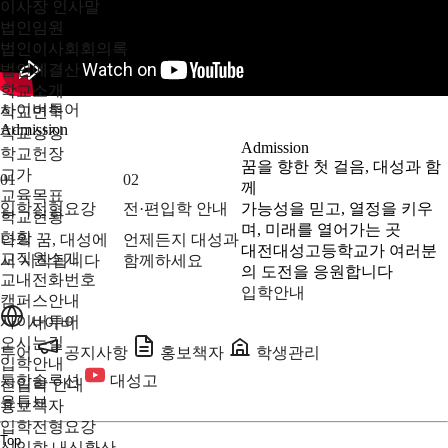
이사장 인사말
법인임원
법인이사회회의록
법인예결산
학교소개
사이버투어
학교연혁
Admission
학교상징
Admission
학교헌장
꿈을 향한 첫 걸음, 대성과 함
교가
01
02
께
교육목표
입학전형요강
전·편입학 안내
가능성을 믿고, 열정을 키우
학교현황
며, 미래를 열어가는 곳
현황
나의 꿈, 대성에
언제든지 대성과
대전대성고등학교가 여러분
교직원소개
서 시작됩니다
함께하세요
의 도전을 응원합니다
교내전화번호
입학안내
캠퍼스안내
사이버투어
사이버
오시는길
투어
공지사항
홍보책자
학생관리
입학안내
통합솔루션
대성고
신입학 안내
유튜브
홍보책자
입학전형요강
Top
신입학 내신환산