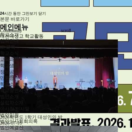
24
시간 동안 그만보기
닫기
본문 바로가기
메인메뉴
Community
scroll
학교소개
대전대성고 학교활동
입학안내
IB 교육
학교소식
교육과정
학교생활
정보공개
민원안내
학교소개
학교장인사
법인소개
설립자소개
이사장 인사말
법인임원
2026학년도 1학기 대성인의 밤
법인이사회회의록
2026-07-16
법인예결산