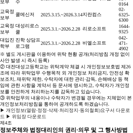
보부
수
0164
02-
교육정
쿨메신저
지란컴스
2025.3.15.~2026.3.14
6325-
보부
6300
교육정
대성리로스
1644-
리로소프트
2025.3.1.~2026.2.28
9325
보부
쿨
042-
대입진
진학 상담프
비엘소프트
2025.3.1.~2026.2.28
471-
학부
로그램
4902
※ 별도 게시판을 이용하여 위탁 현황 공개(처리방침 개정 없이
사안 발생 시 즉시 등록)
② 대전대성고등학교는 위탁계약 체결 시 개인정보보호법 제26
조에 따라 위탁업무 수행목적 외 개인정보 처리금지, 안전성 확
보조치, 재위탁 제한, 수탁자에 대한 관리·감독, 손해배상 등 책
임에 관한 사항을 계약서 등 문서에 명시하고, 수탁자가 개인정
보를 안전하게 처리하는지를 감독하고 있습니다.
③ 위탁업무의 내용이나 수탁자가 변경될 경우에는 지체없이 본
개인정보처리방침을 통하여 공개하도록 하겠습니다.
▶ 개인정보(열람·정정·삭제·처리정지·동의철회)요구서 다운로
드
▶ 위임장 다운로드
제4조
정보주체와 법정대리인의 권리·의무 및 그 행사방법