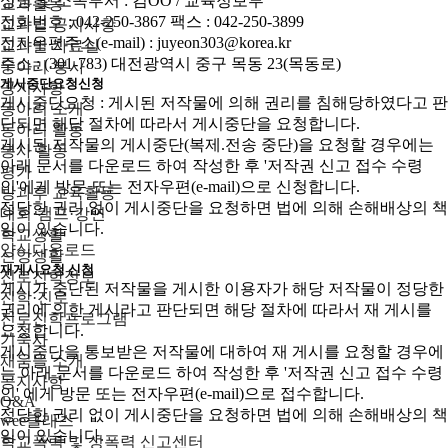
성명 및 소속부서 : 김OO / 교육정보부
교과활동
전화번호 : 042-250-3867 팩스 : 042-250-3899
교과별 공지사항
전자우편주소(e-mail) : juyeon303@korea.kr
교과별 자료실
주소 : (301-783) 대전광역시 중구 목동 23(목동로)
동아리·봉사
게시중단요청신청
공지사항
게시중단요청 : 게시된 저작물에 의해 권리를 침해당하였다고 판
동아리 소개
단되면 해당 절차에 따라서 게시중단을 요청합니다.
동아리 활동
게시된 저작물의 게시중단(복제.전송 중단)을 요청할 경우에는
봉사 활동
아래 문서를 다운로드 하여 작성한 후 '저작권 신고 접수 수령
평가
인'에게 방문 또는 전자우편(e-mail)으로 신청합니다.
방과후 교육활동
정당한 권리 없이 게시중단을 요청하면 법에 의해 손해배상의 책
대회·캠프·강연
임이 있습니다.
학교생활
양식다운로드
신앙생활
재게시요청 신청
진로진학정보
게시가 중단된 저작물을 게시한 이용자가 해당 저작물이 정당한
진학·진로
권리에 의한 게시라고 판단되면 해당 절차에 따라서 재 게시를
진로진학프로그램
요청합니다.
기숙사
게시중단을 통보받은 저작물에 대하여 재 게시를 요청할 경우에
채움뜰 소개
는 아래 문서를 다운로드 하여 작성한 후 '저작권 신고 접수 수령
공지사항
인' 에게 방문 또는 전자우편(e-mail)으로 접수합니다.
Q&A
정당한 권리 없이 게시중단을 요청하면 법에 의해 손해배상의 책
wee클래스
임이 있습니다.
학교폭력 및 성폭력 신고센터