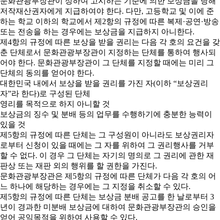
문화관광부장관이 정하여 고시하는 기준에 의한 보상금을 당해
저작재산권자에게 지급하여야 한다. 다만, 고등학교 및 이에 준
하는 학교 이하의 학교에서 제2항의 규정에 따른 복제·공연·방송
또는 전송을 하는 경우에는 보상금을 지급하지 아니한다.
제4항의 규정에 따른 보상을 받을 권리는 다음 각 호의 요건을 갖
춘 단체로서 문화관광부장관이 지정하는 단체를 통하여 행사되
어야 한다. 문화관광부장관이 그 단체를 지정할 때에는 미리 그
단체의 동의를 얻어야 한다.
대한민국 내에서 보상을 받을 권리를 가진 자(이하 “보상권리
자”라 한다)로 구성된 단체
영리를 목적으로 하지 아니할 것
보상금의 징수 및 분배 등의 업무를 수행하기에 충분한 능력이
있을 것
제5항의 규정에 따른 단체는 그 구성원이 아니라도 보상권리자
로부터 신청이 있을 때에는 그 자를 위하여 그 권리행사를 거부
할 수 없다. 이 경우 그 단체는 자기의 명의로 그 권리에 관한 재
판상 또는 재판 외의 행위를 할 권한을 가진다.
문화관광부장관은 제5항의 규정에 따른 단체가 다음 각 호의 어
느 하나에 해당하는 경우에는 그 지정을 취소할 수 있다.
제5항의 규정에 따른 단체는 보상금 분배 공고를 한 날로부터 3
년이 경과한 미분배 보상금에 대하여 문화관광부장관의 승인을
얻어 공익목적을 위하여 사용할 수 있다.