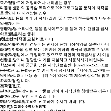
학사일정
으로 웹하드에 저장하거나 내려받는 경우
가정통신문
다른 사용자와 공유할 목적으로 P2P 프로그램을 통하여 저작물
급식안내
을 올리거나 내려받는 경우
식단표
음악 CD 등을 여러 장 복제 (일명 ‘굽기’)하여 친구들에게 나눠주
알림게시판
는 행위
영양 상담
노래가사, 스타사진 등을 웹사이트(예를 들어 가수 팬클럽 웹사
학교앨범
이트)에 올리는 행위
학교앨범
[청소년 저작권 교실 바로가기]
최고명예학생
저작권을 침해한 경우에는 민사상 손해배상책임을 질뿐만 아니
최고칭찬학생
라 5년 이하의 징역 또는 5천만원 이하의 벌금을 병과할 수 있도
학생자치회
록 저작권법에서 규정하고 있으므로 타인의 저작물사용 시 이용
언론보도
허락을 받거나 정당한 대가를 지불하고 사용하시기 바랍니다.
학교평가
저작권에 대해 궁금한 점은 저작권보호센터(02-2166-2521~3)로
동문소식
문의하시고 문화관광부 홈페이지 공지사항 『저작권, 그안에 무
보건소식
엇이 있길래』내용 중 “네티즌이 알아야할 저작권 상식”을 참고
교육과정
하시기 바랍니다.
교육과정
저작권 신고
1학년 교육과정
본 서비스는 게시된 저작물로 인하여 저작권을 침해받은 경우 이
2학년 교육과정
를 처리하기 위한 서비스입니다.
3학년 교육과정
다음 사항을 참고하여 신고하여 주시기 바랍니다.
게시판
저작권 신고 접수 수령인(담당자)