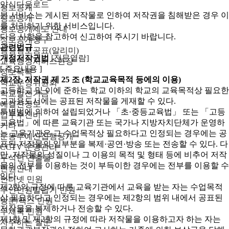
양식다운로드
정보공개
본 서비스는 게시된 저작물로 인하여 저작권을 침해받은 경우 이
정보공개
를 처리하기 위한 서비스입니다.
정보공개제도 안내
다음 사항을 참고하여 신고하여 주시기 바랍니다.
정보공개청구
관련법규
행정정보공표(알리미)
개정저작권법
[전문열람]
교육행정서비스현장
[ 주요내용 ]
정보목록
제2장. 저작권
제 25 조 (학교교육목적 등에의 이용)
학교운영위원회
고등학교 및 이에 준하는 학교 이하의 학교의 교육목적상 필요한
학교발전기금
교과용도서에는 공표된 저작물을 게재할 수 있다.
예결산정보
특별법에 의하여 설립되었거나 「초·중등교육법」 또는 「고등
업무추진비
교육법」에 따른 교육기관 또는 국가나 지방자치단체가 운영하
기타
는 교육기관은 그 수업목적상 필요하다고 인정되는 경우에는 공
운동부예산집행공개
표된 저작물의 일부분을 복제·공연·방송 또는 전송할 수 있다. 다
CCTV 운영관리
만, 저작물의 성질이나 그 이용의 목적 및 형태 등에 비추어 저작
무석면 건출물
물의 전부를 이용하는 것이 부득이한 경우에는 전부를 이용할 수
민원안내
있다.
인터넷 민원
제2항의 규정에 따른 교육기관에서 교육을 받는 자는 수업목적
무인민원발급기 민원
상 필요하다고 인정되는 경우에는 제2항의 범위 내에서 공표된
방문/팩스 민원
저작물을 복제하거나 전송할 수 있다.
우체국 민원
제1항 및 제2항의 규정에 따라 저작물을 이용하고자 하는 자는
자주하는 질문