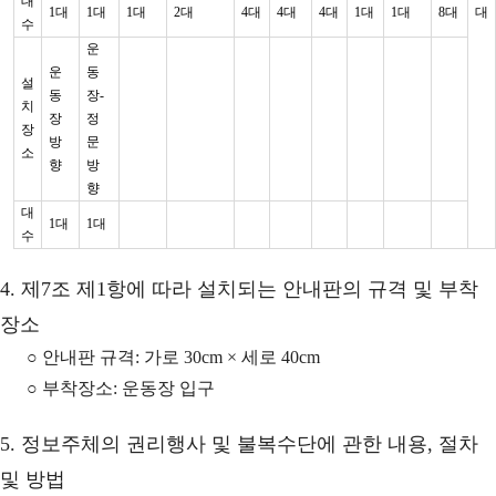
대
1대
1대
1대
2대
4대
4대
4대
1대
1대
8대
대
수
운
운
동
설
동
장-
치
장
정
장
방
문
소
향
방
향
대
1대
1대
수
4. 제7조 제1항에 따라 설치되는 안내판의 규격 및 부착
장소
○ 안내판 규격: 가로 30cm × 세로 40cm
○ 부착장소: 운동장 입구
5. 정보주체의 권리행사 및 불복수단에 관한 내용, 절차
및 방법