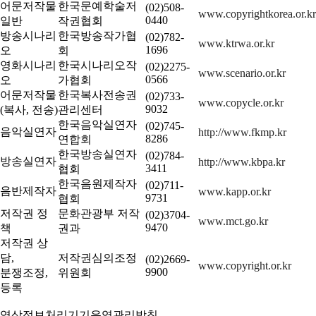
어문저작물
한국문예학술저
(02)508-
www.copyrightkorea.or.kr
0440
일반
작권협회
방송시나리
한국방송작가협
(02)782-
www.ktrwa.or.kr
1696
오
회
영화시나리
한국시나리오작
(02)2275-
www.scenario.or.kr
0566
오
가협회
어문저작물
한국복사전송권
(02)733-
www.copycle.or.kr
9032
(복사, 전송)
관리센터
한국음악실연자
(02)745-
음악실연자
http://www.fkmp.kr
8286
연합회
한국방송실연자
(02)784-
방송실연자
http://www.kbpa.kr
3411
협회
한국음원제작자
(02)711-
음반제작자
www.kapp.or.kr
9731
협회
저작권 정
문화관광부 저작
(02)3704-
www.mct.go.kr
9470
책
권과
저작권 상
담,
저작권심의조정
(02)2669-
www.copyright.or.kr
9900
분쟁조정,
위원회
등록
영상정보처리기기운영관리방침