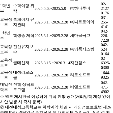
02-
1학년
수학여행 위
㈜하나투어
2025.5.6.~2025.5.9
2127-
부
탁
0176
031-
교육정
홈페이지 유
㈜니트로아이
2025.3.1.~2026.2.28
255-
보부
지관리
4141
042-
1학년
학생증 제작
새마을금고
2025.3.1.~2025.2.28
226-
부
7228
042-
교육정
전산유지보
㈜명품시스템
2025.3.1.~2026.2.28
524-
보부
수
0164
02-
교육정
쿨메신저
지란컴스
2025.3.15.~2026.3.14
6325-
보부
6300
교육정
대성리로스
1644-
리로소프트
2025.3.1.~2026.2.28
9325
보부
쿨
042-
대입진
진학 상담프
비엘소프트
2025.3.1.~2026.2.28
471-
학부
로그램
4902
※ 별도 게시판을 이용하여 위탁 현황 공개(처리방침 개정 없이
사안 발생 시 즉시 등록)
② 대전대성고등학교는 위탁계약 체결 시 개인정보보호법 제26
조에 따라 위탁업무 수행목적 외 개인정보 처리금지, 안전성 확