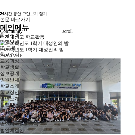
24
시간 동안 그만보기
닫기
본문 바로가기
메인메뉴
Community
scroll
학교소개
대전대성고 학교활동
입학안내
IB 교육
2026학년도 1학기 대성인의 밤
학교소식
2026-07-16
교육과정
학교생활
정보공개
민원안내
학교소개
학교장인사
법인소개
설립자소개
이사장 인사말
법인임원
법인이사회회의록
법인예결산