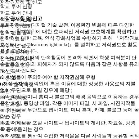
저작권지침 및 신고
학교 투어 신청
학교 투어 안내
저작권지침 및 신고
학교 투어 신청
문화관광부는 디지털 기술 발전, 이용환경 변화에 따른 다양한
투어 신청 조회
저작권 침해행위에 대한 효과적인 저작권 보호체계를 확립하고
입학 관련 공지
저작권에 대한 교육, 인식 강화사업을 수행하기 위해 『저작권보
입학자료실
호센터(
www.cleancopyright.or.kr
)』를 설치하고 저작권보호 활동
자주하는 질문
을 하고 있습니다.
사회통합전형
저작권보호센터의 단속활동이 본격화 되면서 학생 여러분이 단
전·편입학 안내
속활동의 선의의 피해자가 되지 않도록 다음과 같은 사항을 유의
학교홍보영상
하시기 바랍니다.
IB 교육
※ 학생들이 주의하여야 할 저작권침해 유형
대성 IB
( 저작권자의 허락없이 혹은 이용에 대한 정당한 사용료의 지불
IB DP 교육과정
없이 무단으로 올릴 경우에 해당 )
IB란?
음악 파일을 미니 홈피나 블로그의 배경 음악으로 이용하는 경우
DP 교육과정
음악 파일, 동영상 파일, 각종 이미지 파일, 시 파일, 사진저작물
핵심과정
등 저작물을 무단으로 웹사이트, 미니 홈피, 카페, 블로그 등에 올
이수 안내
리는 경우
FAQ
IB교육 게시판
각종 저작물을 포털 사이트나 웹사이트의 게시판, 자료실, 방명
학교소식
록 등에 올리는 경우
공지사항
여러 경로를 통하여 수집한 저작물을 다른 사람들과 공유할 목적