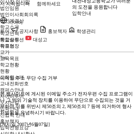
대전대성고등학교가 여러분
이사장 인사말
서 시작됩니다
함께하세요
의 도전을 응원합니다
법인임원
입학안내
법인이사회회의록
법인예결산
사이버
학교소개
투어
공지사항
홍보책자
학생관리
학교연혁
학교상징
통합솔루션
대성고
학교헌장
유튜브
교가
Top
교육목표
학교현황
현황
교직원소개
이메일 주소 무단 수집 거부
교내전화번호
캠퍼스안내
본 웹사이트에 게시된 이메일 주소가 전자우편 수집 프로그램이
사이버투어
나 그 밖의 기술적 장치를 이용하여 무단으로 수집되는 것을 거
오시는길
부하며,이를 위반시 제50조의 2, 제50조의 7 등에 의거하여 형사
입학안내
처벌됨을 유념하시기 바랍니다.
신입학 안내
홍보책자
[게시일 2007년6월07일]
입학전형요강
신입학 내신환산