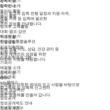
공지사항
자세히 보기
동아리 소개
입학안내
동아리 활동
우리 학교의 입학 전형 일정과 지원 자격,
봉사 활동
제출 서류 등 입학에 필요한
평가
모든 정보를 안내합니다.
방과후 교육활동
대회·캠프·강연
자세히 보기
학교생활
학생관리통합솔루션
신앙생활
진로진학정보
학생 생활 지도, 상담, 건강 관리 등
진학·진로
학생 개개인의 성장을 위한
진로진학프로그램
다양한 지원을 제공합니다.
기숙사
채움뜰 소개
자세히 보기
공지사항
총동문회
Q&A
wee클래스
선배들의 따뜻한 유대와 모교 사랑을 바탕으로
학교폭력 및 성폭력 신고센터
함께 성장하는
정보공개
동문 공동체를 만들어 갑니다.
정보공개
정보공개제도 안내
자세히 보기
정보공개청구