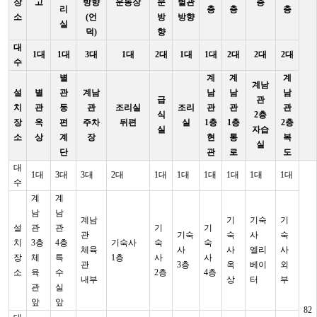
장
고
방향
운동장
문
별관
층
리
층
층
층
소
(언
방
방향
실
덕)
향
대
1대
1대
3대
1대
2대
1대
1대
2대
2대
2대
수
별
계
계
계
계남
설
별
관
계남
남
남
남
급
관
치
관
동
관
조리실
조리
관
관
관
식
2층
장
옥
편
주차
뒤편
실
1층
1층
2층
실
자습
소
상
계
장
현
통
복
실
단
관
로
도
대
1대
3대
3대
2대
1대
1대
1대
1대
1대
1대
수
계
계
남
남
계남
기
기숙
기
설
관
관
기
기
관
기숙
숙
사
숙
치
3층
4층
기숙사
숙
숙
체육
사
사
엘리
사
장
체
특
1층
사
사
관
3층
옥
베이
외
소
육
수
2층
4층
내부
상
터
부
관
실
앞
앞
82