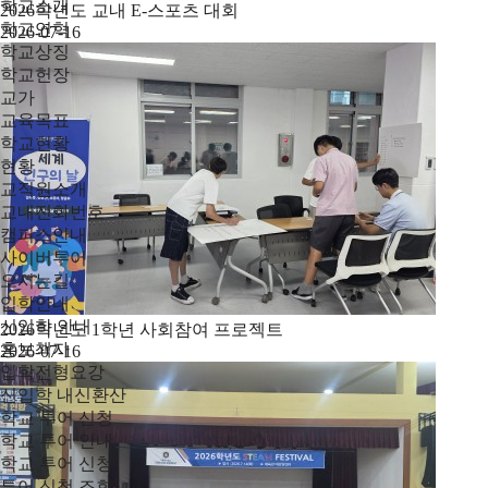
학교소개
2026학년도 교내 E-스포츠 대회
학교연혁
2026-07-16
학교상징
학교헌장
교가
교육목표
학교현황
현황
교직원소개
교내전화번호
캠퍼스안내
사이버투어
오시는길
입학안내
신입학 안내
2026학년도 1학년 사회참여 프로젝트
홍보책자
2026-07-16
입학전형요강
신입학 내신환산
학교 투어 신청
학교 투어 안내
학교 투어 신청
투어 신청 조회