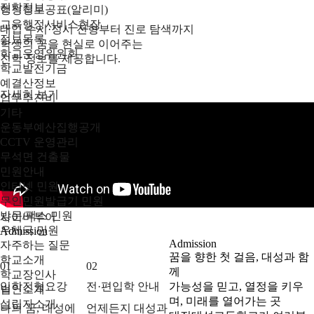
진학정보
행정정보공표(알리미)
교육행정서비스현장
대입 수시·정시 전형부터 진로 탐색까지
정보목록
학생의 꿈을 현실로 이어주는
학교운영위원회
진학 정보를 제공합니다.
학교발전기금
예결산정보
자세히 보기
업무추진비
기타
운동부예산집행공개
CCTV 운영관리
무석면 건출물
민원안내
인터넷 민원
무인민원발급기 민원
방문/팩스 민원
사이버투어
우체국 민원
Admission
Admission
자주하는 질문
꿈을 향한 첫 걸음, 대성과 함
학교소개
01
02
께
학교장인사
입학전형요강
전·편입학 안내
가능성을 믿고, 열정을 키우
법인소개
며, 미래를 열어가는 곳
설립자소개
나의 꿈, 대성에
언제든지 대성과