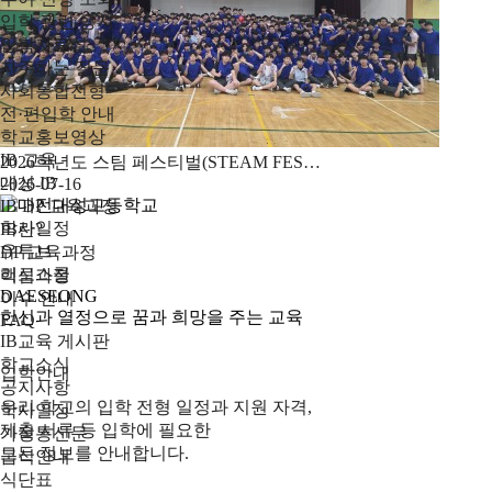
입학 관련 공지
입학자료실
자주하는 질문
사회통합전형
전·편입학 안내
학교홍보영상
IB 교육
2026학년도 스팀 페스티벌(STEAM FES…
대성 IB
2026-07-16
IB DP 교육과정
학사일정
IB란?
유튜브
DP 교육과정
리로스쿨
핵심과정
DAESEONG
이수 안내
헌신과 열정으로 꿈과 희망을 주는 교육
FAQ
IB교육 게시판
학교소식
입학안내
공지사항
우리 학교의 입학 전형 일정과 지원 자격,
학사일정
제출 서류 등 입학에 필요한
가정통신문
모든 정보를 안내합니다.
급식안내
식단표