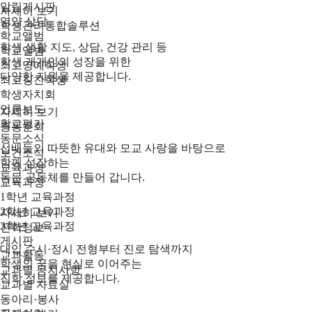
알림게시판
자세히 보기
영양 상담
학생관리통합솔루션
학교앨범
학생 생활 지도, 상담, 건강 관리 등
학교앨범
학생 개개인의 성장을 위한
최고명예학생
다양한 지원을 제공합니다.
최고칭찬학생
학생자치회
언론보도
자세히 보기
학교평가
총동문회
동문소식
선배들의 따뜻한 유대와 모교 사랑을 바탕으로
보건소식
함께 성장하는
교육과정
동문 공동체를 만들어 갑니다.
교육과정
1학년 교육과정
2학년 교육과정
자세히 보기
3학년 교육과정
진학정보
게시판
대입 수시·정시 전형부터 진로 탐색까지
교과활동
학생의 꿈을 현실로 이어주는
교과별 공지사항
진학 정보를 제공합니다.
교과별 자료실
동아리·봉사