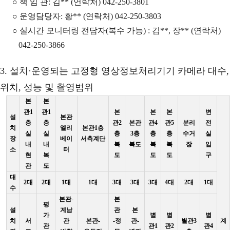
○ 책 임 관: 김** (연락처) 042-250-3801
○ 운영담당자: 황** (연락처) 042-250-3803
○ 실시간 모니터링 전담자(복수 가능) : 김**, 장** (연락처)
042-250-3866
3. 설치·운영되는 고정형 영상정보처리기기 카메라 대수,
위치, 성능 및 촬영범위
본
본
관1
관1
본
본
본
변
설
본관
층
층
관2
본관
관4
관5
분리
전
치
엘리
본관1층
실
실
층
3층
층
층
수거
실
장
베이
서측계단
내
내
복
복도
복
복
장
입
소
터
현
복
도
도
도
구
관
도
대
2대
2대
1대
1대
3대
3대
3대
4대
2대
1대
수
본관-
본
평
설
계남
관
본
가
별
별
별
치
서
관
본관-
-정
관-
별관3
계
관
관1
관2
관4