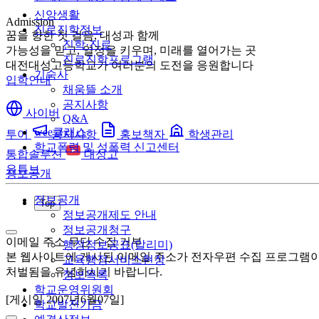
신앙생활
Admission
진로진학정보
꿈을 향한 첫 걸음, 대성과 함께
진학·진로
가능성을 믿고, 열정을 키우며, 미래를 열어가는 곳
진로진학프로그램
대전대성고등학교가 여러분의 도전을 응원합니다
기숙사
입학안내
채움뜰 소개
공지사항
사이버
Q&A
wee클래스
투어
공지사항
홍보책자
학생관리
학교폭력 및 성폭력 신고센터
통합솔루션
대성고
유튜브
정보공개
정보공개
Top
정보공개제도 안내
정보공개청구
이메일 주소 무단 수집 거부
행정정보공표(알리미)
본 웹사이트에 게시된 이메일 주소가 전자우편 수집 프로그램이나 
교육행정서비스현장
처벌됨을 유념하시기 바랍니다.
정보목록
학교운영위원회
[게시일 2007년6월07일]
학교발전기금