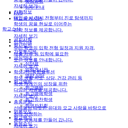
핵심과정
자세히 보기
이수 안내
진학정보
FAQ
대입 수시·정시 전형부터 진로 탐색까지
IB교육 게시판
학생의 꿈을 현실로 이어주는
학교소식
진학 정보를 제공합니다.
자세히 보기
공지사항
입학안내
학사일정
우리 학교의 입학 전형 일정과 지원 자격,
가정통신문
제출 서류 등 입학에 필요한
급식안내
모든 정보를 안내합니다.
식단표
자세히 보기
알림게시판
학생관리통합솔루션
영양 상담
학생 생활 지도, 상담, 건강 관리 등
학교앨범
학생 개개인의 성장을 위한
학교앨범
다양한 지원을 제공합니다.
최고명예학생
자세히 보기
최고칭찬학생
총동문회
학생자치회
선배들의 따뜻한 유대와 모교 사랑을 바탕으로
언론보도
함께 성장하는
학교평가
동문 공동체를 만들어 갑니다.
동문소식
자세히 보기