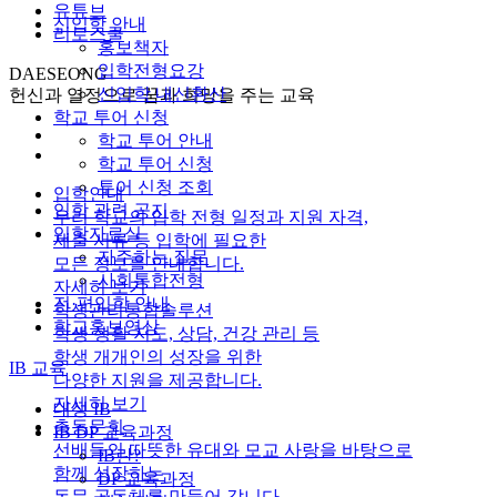
유튜브
신입학 안내
리로스쿨
홍보책자
입학전형요강
DAESEONG
신입학 내신환산
헌신과 열정으로 꿈과 희망을 주는 교육
학교 투어 신청
학교 투어 안내
학교 투어 신청
투어 신청 조회
입학안내
입학 관련 공지
우리 학교의 입학 전형 일정과 지원 자격,
입학자료실
제출 서류 등 입학에 필요한
자주하는 질문
모든 정보를 안내합니다.
사회통합전형
자세히 보기
전·편입학 안내
학생관리통합솔루션
학교홍보영상
학생 생활 지도, 상담, 건강 관리 등
학생 개개인의 성장을 위한
IB 교육
다양한 지원을 제공합니다.
자세히 보기
대성 IB
총동문회
IB DP 교육과정
선배들의 따뜻한 유대와 모교 사랑을 바탕으로
IB란?
함께 성장하는
DP 교육과정
동문 공동체를 만들어 갑니다.