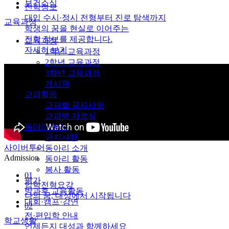
보건소식
진학정보
대입 수시·정시 전형부터 진로 탐색까지
교육과정
학생의 꿈을 현실로 이어주는
진학 정보를 제공합니다.
교육과정
자세히 보기
1학년 교육과정
2학년 교육과정
3학년 교육과정
게시판
교과활동
교과별 공지사항
교과별 자료실
동아리·봉사
공지사항
사이버투어
동아리 소개
Admission
동아리 활동
봉사 활동
01
평가
입학전형요강
방과후 교육활동
나의 꿈, 대성에서 시작됩니다
대회·캠프·강연
02
전·편입학 안내
학교생활
언제든지 대성과 함께하세요