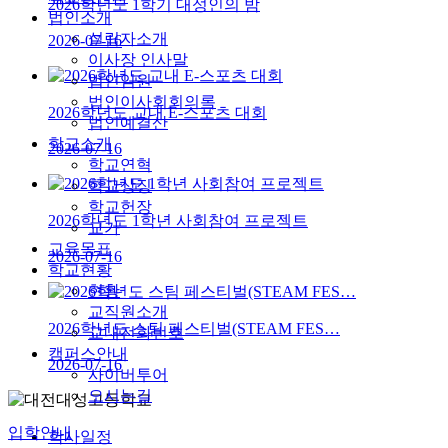
2026학년도 1학기 대성인의 밤
법인소개
설립자소개
2026-07-16
이사장 인사말
법인임원
법인이사회회의록
2026학년도 교내 E-스포츠 대회
법인예결산
학교소개
2026-07-16
학교연혁
학교상징
학교헌장
2026학년도 1학년 사회참여 프로젝트
교가
교육목표
2026-07-16
학교현황
현황
교직원소개
2026학년도 스팀 페스티벌(STEAM FES…
교내전화번호
캠퍼스안내
2026-07-16
사이버투어
오시는길
입학안내
학사일정