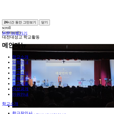
24
시간 동안 그만보기
닫기
scroll
Community
본문 바로가기
대전대성고 학교활동
메인메뉴
학교소개
입학안내
IB 교육
학교소식
교육과정
학교생활
정보공개
민원안내
학교소개
학교장인사