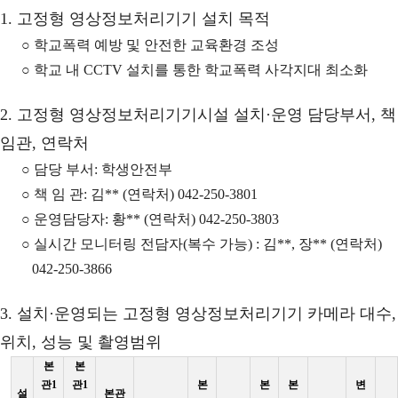
1. 고정형 영상정보처리기기 설치 목적
○ 학교폭력 예방 및 안전한 교육환경 조성
○ 학교 내 CCTV 설치를 통한 학교폭력 사각지대 최소화
2. 고정형 영상정보처리기기시설 설치·운영 담당부서, 책
임관, 연락처
○ 담당 부서: 학생안전부
○ 책 임 관: 김** (연락처) 042-250-3801
○ 운영담당자: 황** (연락처) 042-250-3803
○ 실시간 모니터링 전담자(복수 가능) : 김**, 장** (연락처)
042-250-3866
3. 설치·운영되는 고정형 영상정보처리기기 카메라 대수,
위치, 성능 및 촬영범위
본
본
관1
관1
본
본
본
변
설
본관