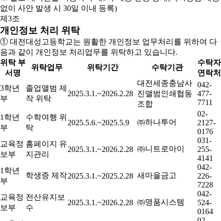
없이 사안 발생 시 30일 이내 등록)
제3조
개인정보 처리 위탁
① 대전대성고등학교는 원활한 개인정보 업무처리를 위하여 다
음과 같이 개인정보 처리업무를 위탁하고 있습니다.
위탁 부
수탁자
위탁업무
위탁기간
수탁기관
서명
연락처
대전세종충남사
042-
3학년
졸업앨범 제
2025.3.1.~2026.2.28
진앨범인쇄협동
477-
부
작 위탁
7711
조합
02-
1학년
수학여행 위
㈜하나투어
2025.5.6.~2025.5.9
2127-
부
탁
0176
031-
교육정
홈페이지 유
㈜니트로아이
2025.3.1.~2026.2.28
255-
보부
지관리
4141
042-
1학년
학생증 제작
새마을금고
2025.3.1.~2025.2.28
226-
부
7228
042-
교육정
전산유지보
㈜명품시스템
2025.3.1.~2026.2.28
524-
보부
수
0164
02-