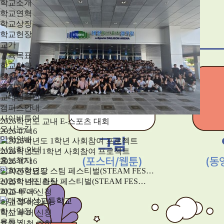
학교소개
학교연혁
학교상징
학교헌장
교가
교육목표
학교현황
현황
교직원소개
교내전화번호
캠퍼스안내
사이버투어
2026학년도 교내 E-스포츠 대회
오시는길
2026-07-16
입학안내
신입학 안내
2026학년도 1학년 사회참여 프로젝트
홍보책자
2026-07-16
입학전형요강
신입학 내신환산
2026학년도 스팀 페스티벌(STEAM FES…
2026-07-16
학교 투어 신청
학교 투어 안내
학사일정
학교 투어 신청
유튜브
투어 신청 조회