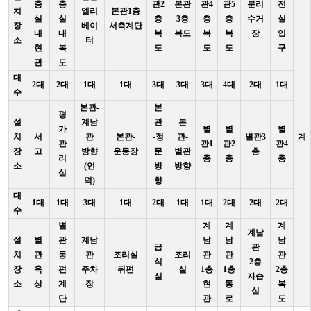
층
층
관2
본관
관4
관5
분리
전
치
엘리
본관1층
실
실
층
3층
층
층
수거
실
장
베이
서측계단
내
내
복
복도
복
복
장
입
소
터
현
복
도
도
도
구
관
도
대
2대
2대
1대
1대
3대
3대
3대
4대
2대
1대
수
본관-
본
평
설
계남
관
본
가
별
별
별
치
서
관
본관-
-정
관-
별관3
계
관
관1
관2
관4
장
고
방향
운동장
문
별관
층
리
층
층
층
소
(언
방
방향
실
덕)
향
대
1대
1대
3대
1대
2대
1대
1대
2대
2대
2대
수
별
계
계
계
계남
설
별
관
계남
남
남
남
급
관
치
관
동
관
조리실
조리
관
관
관
식
2층
장
옥
편
주차
뒤편
실
1층
1층
2층
실
자습
소
상
계
장
현
통
복
실
단
관
로
도