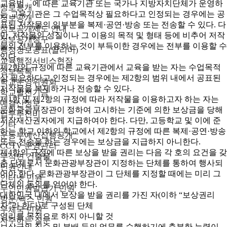
교육법」에 따른 교육기관 또는 국가나 지방자치단체가 운영하
정보공개
는 교육기관은 그 수업목적상 필요하다고 인정되는 경우에는 공
정보공개
표된 저작물의 일부분을 복제·공연·방송 또는 전송할 수 있다. 다
정보공개제도 안내
만, 저작물의 성질이나 그 이용의 목적 및 형태 등에 비추어 저작
정보공개청구
물의 전부를 이용하는 것이 부득이한 경우에는 전부를 이용할 수
행정정보공표(알리미)
있다.
교육행정서비스현장
제2항의 규정에 따른 교육기관에서 교육을 받는 자는 수업목적
정보목록
상 필요하다고 인정되는 경우에는 제2항의 범위 내에서 공표된
학교운영위원회
저작물을 복제하거나 전송할 수 있다.
학교발전기금
제1항 및 제2항의 규정에 따라 저작물을 이용하고자 하는 자는
예결산정보
문화관광부장관이 정하여 고시하는 기준에 의한 보상금을 당해
업무추진비
저작재산권자에게 지급하여야 한다. 다만, 고등학교 및 이에 준
기타
하는 학교 이하의 학교에서 제2항의 규정에 따른 복제·공연·방송
운동부예산집행공개
또는 전송을 하는 경우에는 보상금을 지급하지 아니한다.
CCTV 운영관리
제4항의 규정에 따른 보상을 받을 권리는 다음 각 호의 요건을 갖
무석면 건출물
춘 단체로서 문화관광부장관이 지정하는 단체를 통하여 행사되
민원안내
어야 한다. 문화관광부장관이 그 단체를 지정할 때에는 미리 그
인터넷 민원
단체의 동의를 얻어야 한다.
무인민원발급기 민원
대한민국 내에서 보상을 받을 권리를 가진 자(이하 “보상권리
방문/팩스 민원
자”라 한다)로 구성된 단체
우체국 민원
영리를 목적으로 하지 아니할 것
자주하는 질문
보상금의 징수 및 분배 등의 업무를 수행하기에 충분한 능력이