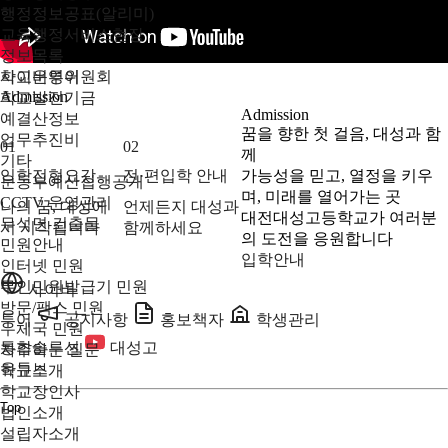
행정정보공표(알리미)
교육행정서비스현장
정보목록
학교운영위원회
사이버투어
Admission
학교발전기금
Admission
예결산정보
꿈을 향한 첫 걸음, 대성과 함
업무추진비
01
02
께
기타
입학전형요강
전·편입학 안내
가능성을 믿고, 열정을 키우
운동부예산집행공개
며, 미래를 열어가는 곳
CCTV 운영관리
나의 꿈, 대성에
언제든지 대성과
대전대성고등학교가 여러분
무석면 건출물
서 시작됩니다
함께하세요
의 도전을 응원합니다
민원안내
입학안내
인터넷 민원
무인민원발급기 민원
사이버
방문/팩스 민원
투어
공지사항
홍보책자
학생관리
우체국 민원
통합솔루션
대성고
자주하는 질문
유튜브
학교소개
학교장인사
Top
법인소개
설립자소개