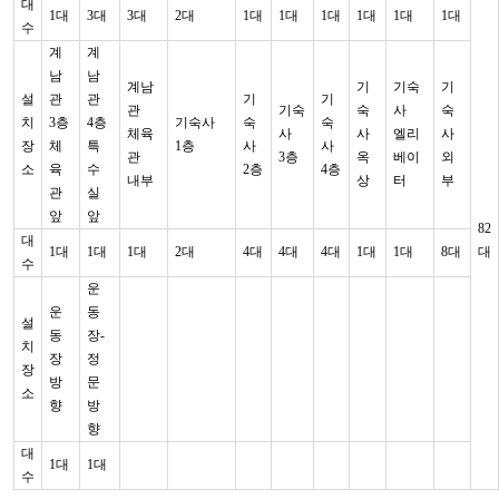
대
1대
3대
3대
2대
1대
1대
1대
1대
1대
1대
수
계
계
남
남
계남
기
기숙
기
설
관
관
기
기
관
기숙
숙
사
숙
치
3층
4층
기숙사
숙
숙
체육
사
사
엘리
사
장
체
특
1층
사
사
관
3층
옥
베이
외
소
육
수
2층
4층
내부
상
터
부
관
실
앞
앞
82
대
1대
1대
1대
2대
4대
4대
4대
1대
1대
8대
대
수
운
운
동
설
동
장-
치
장
정
장
방
문
소
향
방
향
대
1대
1대
수