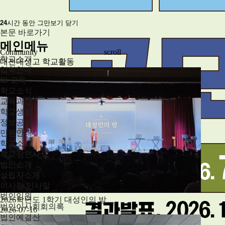
24
시간 동안 그만보기
닫기
본문 바로가기
메인메뉴
Community
scroll
학교소개
대전대성고 학교활동
입학안내
IB 교육
학교소식
교육과정
학교생활
정보공개
민원안내
학교소개
학교장인사
법인소개
설립자소개
이사장 인사말
법인임원
2026학년도 1학기 대성인의 밤
법인이사회회의록
2026-07-16
법인예결산