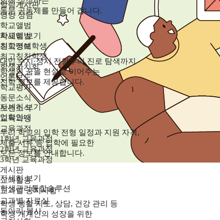
함께 성장하는
알림게시판
동문 공동체를 만들어 갑니다.
영양 상담
학교앨범
학교앨범
자세히 보기
최고명예학생
진학정보
최고칭찬학생
대입 수시·정시 전형부터 진로 탐색까지
학생자치회
학생의 꿈을 현실로 이어주는
언론보도
진학 정보를 제공합니다.
학교평가
동문소식
자세히 보기
보건소식
입학안내
교육과정
교육과정
우리 학교의 입학 전형 일정과 지원 자격,
1학년 교육과정
제출 서류 등 입학에 필요한
2학년 교육과정
모든 정보를 안내합니다.
3학년 교육과정
게시판
자세히 보기
교과활동
학생관리통합솔루션
교과별 공지사항
교과별 자료실
학생 생활 지도, 상담, 건강 관리 등
동아리·봉사
학생 개개인의 성장을 위한