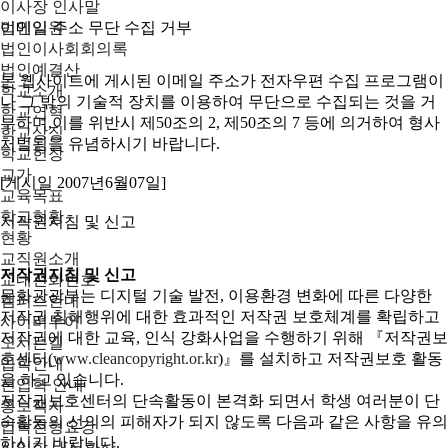
이사장 인사말
법인임원
이메일 주소 무단 수집 거부
법인이사회회의록
법인예결산
본 웹사이트에 게시된 이메일 주소가 전자우편 수집 프로그램이
학교소개
나 그 밖의 기술적 장치를 이용하여 무단으로 수집되는 것을 거
학교연혁
부하며,이를 위반시 제50조의 2, 제50조의 7 등에 의거하여 형사
학교상징
처벌됨을 유념하시기 바랍니다.
학교헌장
교가
[게시일 2007년6월07일]
교육목표
학교현황
저작권지침 및 신고
현황
교직원소개
저작권지침 및 신고
교내전화번호
문화관광부는 디지털 기술 발전, 이용환경 변화에 따른 다양한
캠퍼스안내
저작권 침해행위에 대한 효과적인 저작권 보호체계를 확립하고
사이버투어
저작권에 대한 교육, 인식 강화사업을 수행하기 위해 『저작권보
오시는길
호센터(
www.cleancopyright.or.kr
)』를 설치하고 저작권보호 활동
입학안내
을 하고 있습니다.
신입학 안내
저작권보호센터의 단속활동이 본격화 되면서 학생 여러분이 단
홍보책자
속활동의 선의의 피해자가 되지 않도록 다음과 같은 사항을 유의
입학전형요강
하시기 바랍니다.
신입학 내신환산