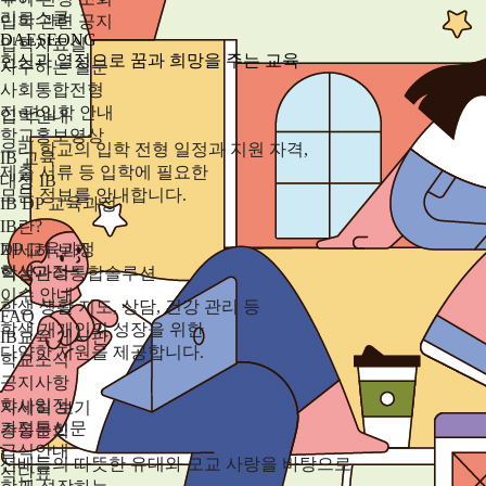
리로스쿨
입학 관련 공지
DAESEONG
입학자료실
헌신과 열정으로 꿈과 희망을 주는 교육
자주하는 질문
사회통합전형
전·편입학 안내
입학안내
학교홍보영상
우리 학교의 입학 전형 일정과 지원 자격,
IB 교육
제출 서류 등 입학에 필요한
대성 IB
모든 정보를 안내합니다.
IB DP 교육과정
IB란?
DP 교육과정
자세히 보기
핵심과정
학생관리통합솔루션
이수 안내
학생 생활 지도, 상담, 건강 관리 등
FAQ
학생 개개인의 성장을 위한
IB교육 게시판
다양한 지원을 제공합니다.
학교소식
공지사항
학사일정
자세히 보기
가정통신문
총동문회
급식안내
선배들의 따뜻한 유대와 모교 사랑을 바탕으로
식단표