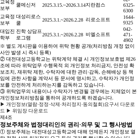
교육정
쿨메신저
지란컴스
2025.3.15.~2026.3.14
6325-
보부
6300
교육정
대성리로스
1644-
리로소프트
2025.3.1.~2026.2.28
9325
보부
쿨
042-
대입진
진학 상담프
비엘소프트
2025.3.1.~2026.2.28
471-
학부
로그램
4902
※ 별도 게시판을 이용하여 위탁 현황 공개(처리방침 개정 없이
사안 발생 시 즉시 등록)
② 대전대성고등학교는 위탁계약 체결 시 개인정보보호법 제26
조에 따라 위탁업무 수행목적 외 개인정보 처리금지, 안전성 확
보조치, 재위탁 제한, 수탁자에 대한 관리·감독, 손해배상 등 책
임에 관한 사항을 계약서 등 문서에 명시하고, 수탁자가 개인정
보를 안전하게 처리하는지를 감독하고 있습니다.
③ 위탁업무의 내용이나 수탁자가 변경될 경우에는 지체없이 본
개인정보처리방침을 통하여 공개하도록 하겠습니다.
▶ 개인정보(열람·정정·삭제·처리정지·동의철회)요구서 다운로
드
▶ 위임장 다운로드
제4조
정보주체와 법정대리인의 권리·의무 및 그 행사방법
① 정보주체는 대전대성고등학교에 대해 언제든지 개인정보 열