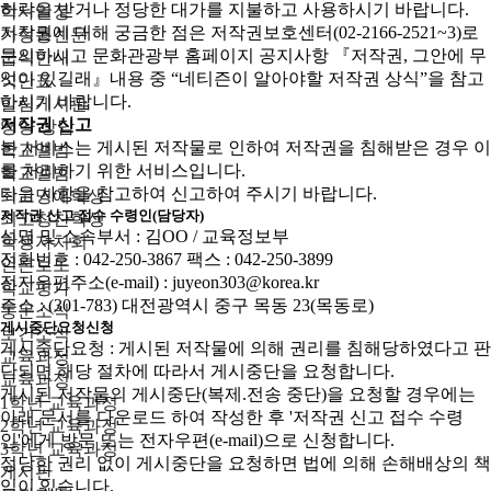
허락을 받거나 정당한 대가를 지불하고 사용하시기 바랍니다.
학사일정
저작권에 대해 궁금한 점은 저작권보호센터(02-2166-2521~3)로
가정통신문
문의하시고 문화관광부 홈페이지 공지사항 『저작권, 그안에 무
급식안내
엇이 있길래』내용 중 “네티즌이 알아야할 저작권 상식”을 참고
식단표
하시기 바랍니다.
알림게시판
저작권 신고
영양 상담
본 서비스는 게시된 저작물로 인하여 저작권을 침해받은 경우 이
학교앨범
를 처리하기 위한 서비스입니다.
학교앨범
다음 사항을 참고하여 신고하여 주시기 바랍니다.
최고명예학생
저작권 신고 접수 수령인(담당자)
최고칭찬학생
성명 및 소속부서 : 김OO / 교육정보부
학생자치회
전화번호 : 042-250-3867 팩스 : 042-250-3899
언론보도
전자우편주소(e-mail) : juyeon303@korea.kr
학교평가
주소 : (301-783) 대전광역시 중구 목동 23(목동로)
동문소식
게시중단요청신청
보건소식
게시중단요청 : 게시된 저작물에 의해 권리를 침해당하였다고 판
교육과정
단되면 해당 절차에 따라서 게시중단을 요청합니다.
교육과정
게시된 저작물의 게시중단(복제.전송 중단)을 요청할 경우에는
1학년 교육과정
아래 문서를 다운로드 하여 작성한 후 '저작권 신고 접수 수령
2학년 교육과정
인'에게 방문 또는 전자우편(e-mail)으로 신청합니다.
3학년 교육과정
정당한 권리 없이 게시중단을 요청하면 법에 의해 손해배상의 책
게시판
임이 있습니다.