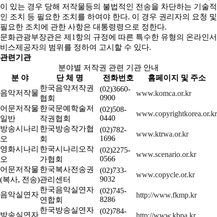
이 있는 경우 당해 저작물등의 불법적인 전송을 차단하는 기술적
인 조치 등 필요한 조치를 하여야 한다. 이 경우 권리자의 요청 및
필요한 조치에 관한 사항은 대통령령으로 정한다.
문화관광부장관은 제1항의 규정에 따른 특수한 유형의 온라인서
비스제공자의 범위를 정하여 고시할 수 있다.
관련기관
분야별 저작권 관련 기관 안내
분 야
단 체 명
전화번호
홈페이지 및 주소
한국음악저작권
(02)3660-
음악저작물
www.komca.or.kr
0900
협회
어문저작물
한국문예학술저
(02)508-
www.copyrightkorea.or.kr
0440
일반
작권협회
방송시나리
한국방송작가협
(02)782-
www.ktrwa.or.kr
1696
오
회
영화시나리
한국시나리오작
(02)2275-
www.scenario.or.kr
0566
오
가협회
어문저작물
한국복사전송권
(02)733-
www.copycle.or.kr
9032
(복사, 전송)
관리센터
한국음악실연자
(02)745-
음악실연자
http://www.fkmp.kr
8286
연합회
한국방송실연자
(02)784-
방송실연자
http://www.kbpa.kr