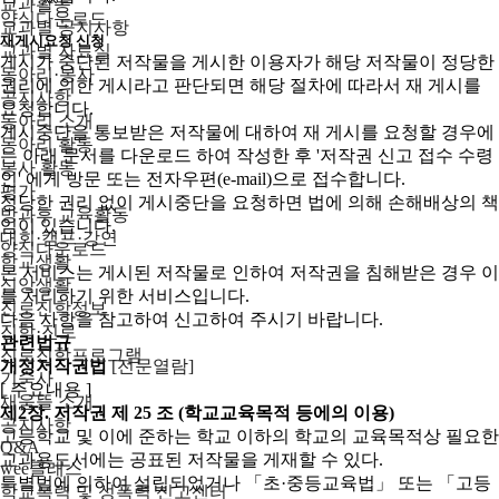
교과활동
양식다운로드
교과별 공지사항
재게시요청 신청
교과별 자료실
게시가 중단된 저작물을 게시한 이용자가 해당 저작물이 정당한
동아리·봉사
권리에 의한 게시라고 판단되면 해당 절차에 따라서 재 게시를
공지사항
요청합니다.
동아리 소개
게시중단을 통보받은 저작물에 대하여 재 게시를 요청할 경우에
동아리 활동
는 아래 문서를 다운로드 하여 작성한 후 '저작권 신고 접수 수령
봉사 활동
인' 에게 방문 또는 전자우편(e-mail)으로 접수합니다.
평가
정당한 권리 없이 게시중단을 요청하면 법에 의해 손해배상의 책
방과후 교육활동
임이 있습니다.
대회·캠프·강연
양식다운로드
학교생활
본 서비스는 게시된 저작물로 인하여 저작권을 침해받은 경우 이
신앙생활
를 처리하기 위한 서비스입니다.
진로진학정보
다음 사항을 참고하여 신고하여 주시기 바랍니다.
진학·진로
관련법규
진로진학프로그램
개정저작권법
[전문열람]
기숙사
[ 주요내용 ]
채움뜰 소개
제2장. 저작권
제 25 조 (학교교육목적 등에의 이용)
공지사항
고등학교 및 이에 준하는 학교 이하의 학교의 교육목적상 필요한
Q&A
교과용도서에는 공표된 저작물을 게재할 수 있다.
wee클래스
특별법에 의하여 설립되었거나 「초·중등교육법」 또는 「고등
학교폭력 및 성폭력 신고센터