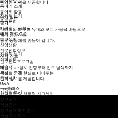
공지사항
다양한 지원을 제공합니다.
동아리 소개
동아리 활동
자세히 보기
봉사 활동
총동문회
평가
방과후 교육활동
선배들의 따뜻한 유대와 모교 사랑을 바탕으로
대회·캠프·강연
함께 성장하는
학교생활
동문 공동체를 만들어 갑니다.
신앙생활
진로진학정보
자세히 보기
진학·진로
진학정보
진로진학프로그램
기숙사
대입 수시·정시 전형부터 진로 탐색까지
채움뜰 소개
학생의 꿈을 현실로 이어주는
공지사항
진학 정보를 제공합니다.
Q&A
wee클래스
자세히 보기
학교폭력 및 성폭력 신고센터
정보공개
정보공개
정보공개제도 안내
정보공개청구