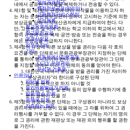
정보공개청구
내에서 공표된 저작물을 복제하거나 전송할 수 있다.
행정정보공표(알리미)
제1항 및 제2항의 규정에 따라 저작물을 이용하고자 하
교육행정서비스현장
는 자는 문화관광부장관이 정하여 고시하는 기준에 의한
정보목록
보상금을 당해 저작재산권자에게 지급하여야 한다. 다
학교운영위원회
만, 고등학교 및 이에 준하는 학교 이하의 학교에서 제2
학교발전기금
항의 규정에 따른 복제·공연·방송 또는 전송을 하는 경우
예결산정보
에는 보상금을 지급하지 아니한다.
업무추진비
제4항의 규정에 따른 보상을 받을 권리는 다음 각 호의
기타
요건을 갖춘 단체로서 문화관광부장관이 지정하는 단체
운동부예산집행공개
를 통하여 행사되어야 한다. 문화관광부장관이 그 단체
CCTV 운영관리
를 지정할 때에는 미리 그 단체의 동의를 얻어야 한다.
무석면 건출물
대한민국 내에서 보상을 받을 권리를 가진 자(이하
민원안내
“보상권리자”라 한다)로 구성된 단체
인터넷 민원
영리를 목적으로 하지 아니할 것
무인민원발급기 민원
보상금의 징수 및 분배 등의 업무를 수행하기에 충
방문/팩스 민원
분한 능력이 있을 것
우체국 민원
제5항의 규정에 따른 단체는 그 구성원이 아니라도 보상
자주하는 질문
권리자로부터 신청이 있을 때에는 그 자를 위하여 그 권
리행사를 거부할 수 없다. 이 경우 그 단체는 자기의 명의
로 그 권리에 관한 재판상 또는 재판 외의 행위를 할 권한
을 가진다.