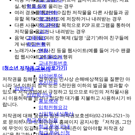
학교소개
실, 방명록 등에 올리는 경우
학교연혁
여러 경로를 통하여 수집한 저작물을 다른 사람들과 공
학교상징
유할 목적으로 웹하드에 저장하거나 내려받는 경우
학교헌장
다른 사용자와 공유할 목적으로 P2P 프로그램을 통하여
교가
저작물을 올리거나 내려받는 경우
교육목표
음악 CD 등을 여러 장 복제 (일명 ‘굽기’)하여 친구들에
학교현황
게 나눠주는 행위
현황
노래가사, 스타사진 등을 웹사이트(예를 들어 가수 팬클
교직원소개
럽 웹사이트)에 올리는 행위
교내전화번호
[청소년 저작권 교실 바로가기]
캠퍼스안내
사이버투어
저작권을 침해한 경우에는 민사상 손해배상책임을 질뿐만 아
오시는길
니라 5년 이하의 징역 또는 5천만원 이하의 벌금을 병과할 수
입학안내
있도록 저작권법에서 규정하고 있으므로 타인의 저작물사용
신입학 안내
시 이용허락을 받거나 정당한 대가를 지불하고 사용하시기 바
홍보책자
랍니다.
입학전형요강
신입학 내신환산
저작권에 대해 궁금한 점은 저작권보호센터(02-2166-2521~3)
학교 투어 신청
로 문의하시고 문화관광부 홈페이지 공지사항 『저작권, 그안
학교 투어 안내
에 무엇이 있길래』내용 중 “네티즌이 알아야할 저작권 상
학교 투어 신청
식”을 참고하시기 바랍니다.