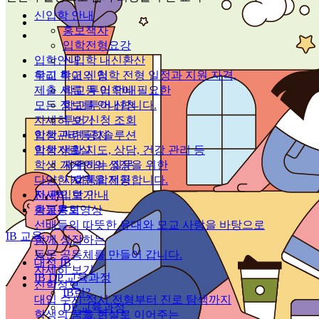
신입학 안내
홍보책자
입학전형요강
입학안내
신입학 내신환산
우리 학교의 입학 전형 일정과 지원 자격,
학교 투어 신청
제출 서류 등 입학에 필요한
학교 투어 안내
모든 정보를 안내합니다.
학교 투어 신청
자세히 보기
투어 신청 조회
학생관리통합솔루션
입학 관련 공지
학생 생활 지도, 상담, 건강 관리 등
입학자료실
학생 개개인의 성장을 위한
자주하는 질문
다양한 지원을 제공합니다.
사회통합전형
자세히 보기
전·편입학 안내
총동문회
학교홍보영상
선배들의 따뜻한 유대와 모교 사랑을 바탕으로
IB 교육
함께 성장하는
동문 공동체를 만들어 갑니다.
대성 IB
자세히 보기
IB DP 교육과정
진학정보
IB란?
대입 수시·정시 전형부터 진로 탐색까지
DP 교육과정
학생의 꿈을 현실로 이어주는