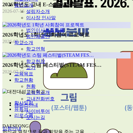
2026학년도 교내 E-스포츠 대회
법인소개
2026-07-16
설립자소개
이사장 인사말
법인임원
법인이사회회의록
2026학년도 1학년 사회참여 프로젝트
법인예결산
2026-07-16
학교소개
학교연혁
학교상징
학교헌장
2026학년도 스팀 페스티벌(STEAM FES…
교가
2026-07-16
교육목표
학교현황
현황
교직원소개
교내전화번호
학사일정
캠퍼스안내
유튜브
사이버투어
리로스쿨
오시는길
DAESEONG
입학안내
헌신과 열정으로 꿈과 희망을 주는 교육