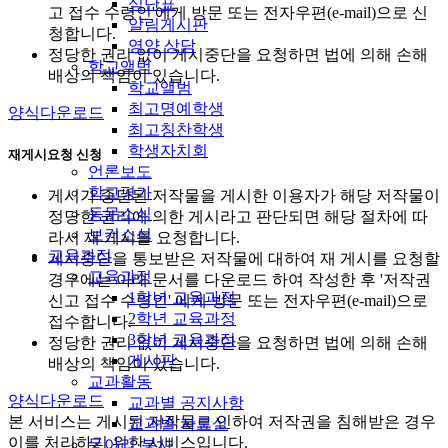
식단표
고 접수 수령인'에게 방문 또는 전자우편(e-mail)으로 신
알림게시판
청합니다.
영양 상담
정당한 권리 없이 게시중단을 요청하면 법에 의해 손해
학교앨범
배상의 책임이 있습니다.
학교앨범
최고명예학생
양식다운로드
최고칭찬학생
학생자치회
재게시요청 신청
언론보도
학교평가
게시가 중단된 저작물을 게시한 이용자가 해당 저작물이
동문소식
정당한 권리에 의한 게시라고 판단되면 해당 절차에 따
보건소식
라서 재 게시를 요청합니다.
교육과정
게시중단을 통보받은 저작물에 대하여 재 게시를 요청할
교육과정
경우에는 아래 문서를 다운로드 하여 작성한 후 '저작권
1학년 교육과정
신고 접수 수령인' 에게 방문 또는 전자우편(e-mail)으로
2학년 교육과정
접수합니다.
3학년 교육과정
정당한 권리 없이 게시중단을 요청하면 법에 의해 손해
게시판
배상의 책임이 있습니다.
교과활동
양식다운로드
교과별 공지사항
본 서비스는 게시된 저작물로 인하여 저작권을 침해받은 경우
교과별 자료실
이를 처리하기 위한 서비스입니다.
동아리·봉사