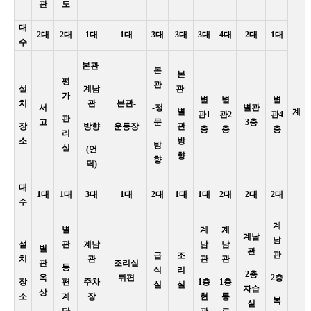
관
도
대
2대
2대
1대
1대
3대
3대
3대
4대
2대
1대
수
본관-
본
본
평
관
설
계남
관-
가
별
별
별
치
관
본관-
서
-정
별관
별
계
관1
관2
관4
관
고
문
3층
장
방향
운동장
관
층
층
층
리
소
방
방
실
(언
향
향
덕)
대
1대
1대
3대
1대
2대
1대
1대
2대
2대
2대
수
계
별
계
계
계남
남
설
관
계남
남
남
별
관
관
급
조
치
관
관
관
관
조리실
동
식
리
2층
옥
뒤편
2층
장
편
주차
1층
1층
실
실
자습
상
소
계
장
현
통
복
실
단
관
로