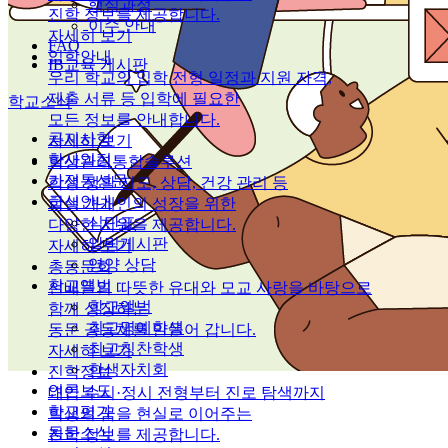
핵심과정
진학 정보를 제공합니다.
이수 안내
자세히 보기
FAQ
입학안내
IB교육 게시판
우리 학교의 입학 전형 일정과 지원 자격,
제출 서류 등 입학에 필요한
학교소식
모든 정보를 안내합니다.
공지사항
자세히 보기
학사일정
학생관리통합솔루션
가정통신문
학생 생활 지도, 상담, 건강 관리 등
급식안내
학생 개개인의 성장을 위한
식단표
다양한 지원을 제공합니다.
알림게시판
자세히 보기
영양 상담
총동문회
학교앨범
선배들의 따뜻한 유대와 모교 사랑을 바탕으로
학교앨범
함께 성장하는
최고명예학생
동문 공동체를 만들어 갑니다.
최고칭찬학생
자세히 보기
학생자치회
진학정보
언론보도
대입 수시·정시 전형부터 진로 탐색까지
학교평가
학생의 꿈을 현실로 이어주는
동문소식
진학 정보를 제공합니다.