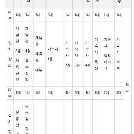
도
대
1대
3대
3대
2대
1대
1대
1대
1대
1대
1대
수
계
계
남
남
계남
기
기숙
기
관
관
설
기
기
기
관
숙
사
숙
치
기숙사
숙
숙
숙
3층
4층
사
사
체육
사
사
사
엘리
장
1층
관
체
특
옥
베이
외
소
2층
3층
4층
육
수
상
터
부
내부
관
실
앞
앞
82
대
대
1대
1대
1대
2대
4대
4대
4대
1대
1대
8대
수
운
운
동
설
동
장-
치
장
정
장