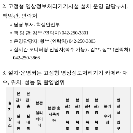
2. 고정형 영상정보처리기기시설 설치·운영 담당부서,
책임관, 연락처
○ 담당 부서: 학생안전부
○ 책 임 관: 김** (연락처) 042-250-3801
○ 운영담당자: 황** (연락처) 042-250-3803
○ 실시간 모니터링 전담자(복수 가능) : 김**, 장** (연락처)
042-250-3866
3. 설치·운영되는 고정형 영상정보처리기기 카메라 대
수, 위치, 성능 및 촬영범위
본
본
관1
관1
본
본
본
본
변
설
본관
층
층
관2
관3
관4
관5
분리
전
본관1층
치
층
층
층
층
실
엘리
서측계
실
실
수거
장
베이
단
내
내
복
복
복
복
장
입
소
터
현
복
도
도
도
도
구