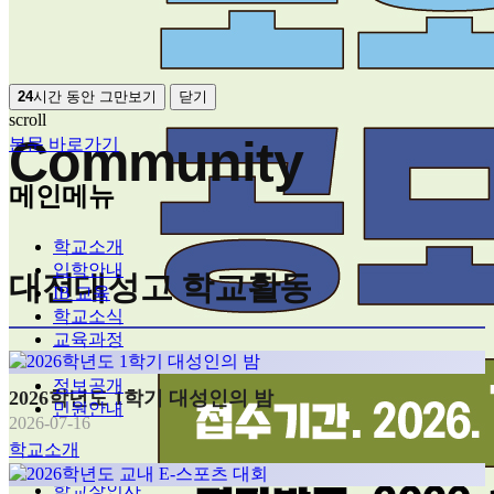
24
시간 동안 그만보기
닫기
scroll
Community
본문 바로가기
메인메뉴
학교소개
입학안내
대전대성고 학교활동
IB 교육
학교소식
교육과정
학교생활
정보공개
2026학년도 1학기 대성인의 밤
민원안내
2026-07-16
학교소개
학교장인사