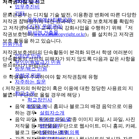
예결산정보
저작권지침 및 신고
업무추진비
기타
문화관광부는 디지털 기술 발전, 이용환경 변화에 따른 다양한
운동부예산집행공개
저작권 침해행위에 대한 효과적인 저작권 보호체계를 확립하
CCTV 운영관리
고 저작권에 대한 교육, 인식 강화사업을 수행하기 위해 『저
무석면 건출물
작권보호센터(
www.cleancopyright.or.kr
)』를 설치하고 저작권
보호 활동을 하고 있습니다.
민원안내
저작권보호센터의 단속활동이 본격화 되면서 학생 여러분이
인터넷 민원
단속활동의 선의의 피해자가 되지 않도록 다음과 같은 사항을
무인민원발급기 민원
유의하시기 바랍니다.
방문/팩스 민원
우체국 민원
※ 학생들이 주의하여야 할 저작권침해 유형
자주하는 질문
( 저작권자의 허락없이 혹은 이용에 대한 정당한 사용료의 지
학교소개
불없이 무단으로 올릴 경우에 해당 )
학교장인사
법인소개
음악 파일을 미니 홈피나 블로그의 배경 음악으로 이용
설립자소개
하는 경우
이사장 인사말
음악 파일, 동영상 파일, 각종 이미지 파일, 시 파일, 사진
법인임원
저작물 등 저작물을 무단으로 웹사이트, 미니 홈피, 카페,
법인이사회회의록
블로그 등에 올리는 경우
법인예결산
각종 저작물을 포털 사이트나 웹사이트의 게시판, 자료