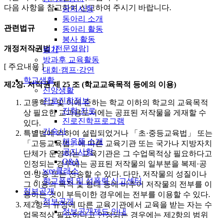
다음 사항을 참고하여 신고하여 주시기 바랍니다.
공지사항
동아리 소개
관련법규
동아리 활동
봉사 활동
개정저작권법
[전문열람]
평가
방과후 교육활동
[ 주요내용 ]
대회·캠프·강연
학교생활
제2장. 저작권
제 25 조 (학교교육목적 등에의 이용)
신앙생활
진로진학정보
고등학교 및 이에 준하는 학교 이하의 학교의 교육목적
진학·진로
상 필요한 교과용도서에는 공표된 저작물을 게재할 수
진로진학프로그램
있다.
기숙사
특별법에 의하여 설립되었거나 「초·중등교육법」 또는
채움뜰 소개
「고등교육법」에 따른 교육기관 또는 국가나 지방자치
공지사항
단체가 운영하는 교육기관은 그 수업목적상 필요하다고
Q&A
인정되는 경우에는 공표된 저작물의 일부분을 복제·공
wee클래스
연·방송 또는 전송할 수 있다. 다만, 저작물의 성질이나
학교폭력 및 성폭력 신고센터
그 이용의 목적 및 형태 등에 비추어 저작물의 전부를 이
정보공개
용하는 것이 부득이한 경우에는 전부를 이용할 수 있다.
정보공개
제2항의 규정에 따른 교육기관에서 교육을 받는 자는 수
정보공개제도 안내
업목적상 필요하다고 인정되는 경우에는 제2항의 범위