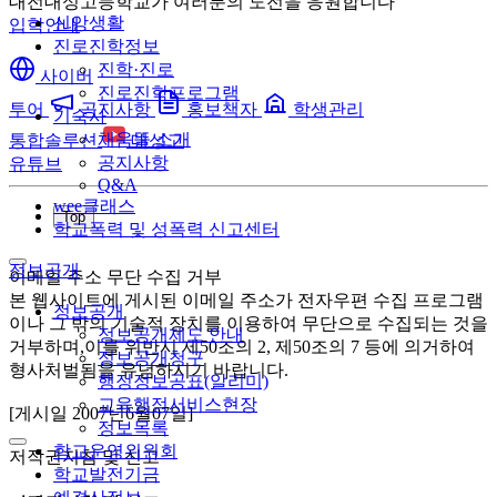
대전대성고등학교가 여러분의 도전을 응원합니다
신앙생활
입학안내
진로진학정보
진학·진로
사이버
진로진학프로그램
투어
공지사항
홍보책자
학생관리
기숙사
채움뜰 소개
통합솔루션
대성고
공지사항
유튜브
Q&A
wee클래스
Top
학교폭력 및 성폭력 신고센터
정보공개
이메일 주소 무단 수집 거부
본 웹사이트에 게시된 이메일 주소가 전자우편 수집 프로그램
정보공개
이나 그 밖의 기술적 장치를 이용하여 무단으로 수집되는 것을
정보공개제도 안내
거부하며,이를 위반시 제50조의 2, 제50조의 7 등에 의거하여
정보공개청구
형사처벌됨을 유념하시기 바랍니다.
행정정보공표(알리미)
교육행정서비스현장
[게시일 2007년6월07일]
정보목록
학교운영위원회
저작권지침 및 신고
학교발전기금