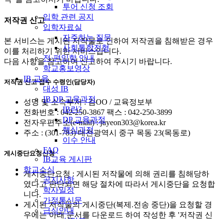
투어 신청 조회
입학 관련 공지
저작권 신고
입학자료실
자주하는 질문
본 서비스는 게시된 저작물로 인하여 저작권을 침해받은 경우
사회통합전형
이를 처리하기 위한 서비스입니다.
전·편입학 안내
다음 사항을 참고하여 신고하여 주시기 바랍니다.
학교홍보영상
IB 교육
저작권 신고 접수 수령인(담당자)
대성 IB
IB DP 교육과정
성명 및 소속부서 : 김OO / 교육정보부
IB란?
전화번호 : 042-250-3867 팩스 : 042-250-3899
DP 교육과정
전자우편주소(e-mail) : juyeon303@korea.kr
핵심과정
주소 : (301-783) 대전광역시 중구 목동 23(목동로)
이수 안내
FAQ
게시중단요청신청
IB교육 게시판
학교소식
게시중단요청 : 게시된 저작물에 의해 권리를 침해당하
공지사항
였다고 판단되면 해당 절차에 따라서 게시중단을 요청합
학사일정
니다.
가정통신문
게시된 저작물의 게시중단(복제.전송 중단)을 요청할 경
급식안내
우에는 아래 문서를 다운로드 하여 작성한 후 '저작권 신