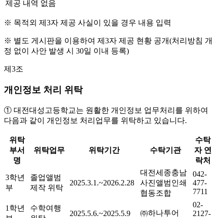
제공 내역 없음
※ 목적외 제3자 제공 사실이 있을 경우 내용 입력
※ 별도 게시판을 이용하여 제3자 제공 현황 공개(처리방침 개
정 없이 사안 발생 시 30일 이내 등록)
제3조
개인정보 처리 위탁
① 대전대성고등학교는 원활한 개인정보 업무처리를 위하여
다음과 같이 개인정보 처리업무를 위탁하고 있습니다.
위탁
수탁
부서
위탁업무
위탁기간
수탁기관
자 연
명
락처
대전세종충남
042-
3학년
졸업앨범
2025.3.1.~2026.2.28
사진앨범인쇄
477-
부
제작 위탁
7711
협동조합
02-
1학년
수학여행
㈜하나투어
2025.5.6.~2025.5.9
2127-