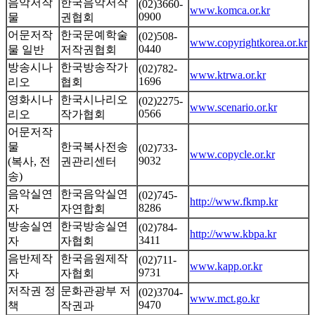
음악저작
한국음악저작
(02)3660-
www.komca.or.kr
0900
물
권협회
어문저작
한국문예학술
(02)508-
www.copyrightkorea.or.kr
0440
물 일반
저작권협회
방송시나
한국방송작가
(02)782-
www.ktrwa.or.kr
1696
리오
협회
영화시나
한국시나리오
(02)2275-
www.scenario.or.kr
0566
리오
작가협회
어문저작
물
한국복사전송
(02)733-
www.copycle.or.kr
9032
(복사, 전
권관리센터
송)
음악실연
한국음악실연
(02)745-
http://www.fkmp.kr
8286
자
자연합회
방송실연
한국방송실연
(02)784-
http://www.kbpa.kr
3411
자
자협회
음반제작
한국음원제작
(02)711-
www.kapp.or.kr
9731
자
자협회
저작권 정
문화관광부 저
(02)3704-
www.mct.go.kr
9470
책
작권과