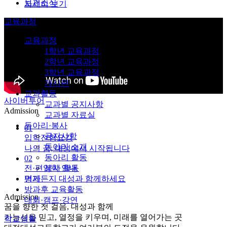
보건소식
자세히 보기
교육과정
교육과정
1학년 교육과정
2학년 교육과정
3학년 교육과정
게시판
교과활동
사이버투어
교과별 공지사항
Admission
교과별 자료실
동아리·봉사
01
공지사항
입학전형요강
동아리 소개
나의 꿈, 대성에서 시작됩니다
동아리 활동
02
전·편입학 안내
봉사 활동
언제든지 대성과 함께하세요
평가
방과후 교육활동
Admission
대회·캠프·강연
꿈을 향한 첫 걸음, 대성과 함께
가능성을 믿고, 열정을 키우며, 미래를 열어가는 곳
학교생활